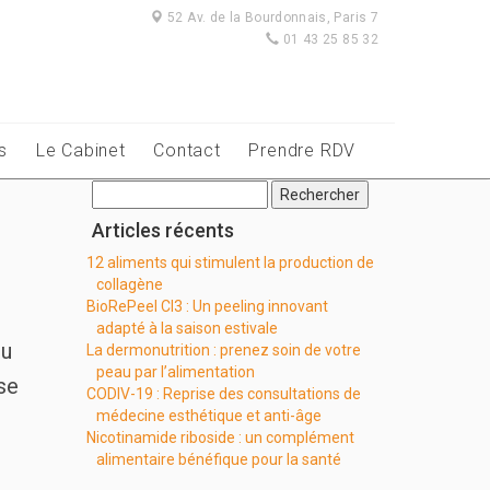
52 Av. de la Bourdonnais, Paris 7
01 43 25 85 32
s
Le Cabinet
Contact
Prendre RDV
Rechercher :
Articles récents
12 aliments qui stimulent la production de
collagène
BioRePeel Cl3 : Un peeling innovant
adapté à la saison estivale
du
La dermonutrition : prenez soin de votre
peau par l’alimentation
se
CODIV-19 : Reprise des consultations de
médecine esthétique et anti-âge
Nicotinamide riboside : un complément
alimentaire bénéfique pour la santé